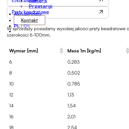
Kariera
Przetargi
Pręty kwadratowe
Aktualności
Kontakt
PL
|
EN
W sprzedaży posiadamy wysokiej jakości pręty kwadratowe 
szerokości 6-100mm.
Wymiar [mm]
Masa 1m [kg/m]
6
0,283
8
0,502
10
0,785
12
1,13
14
1,54
16
2,01
18
2,54