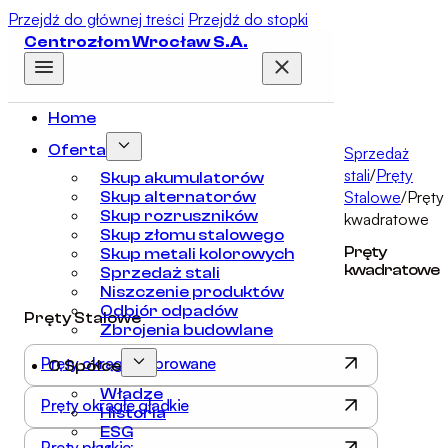
Przejdź do głównej treści
Przejdź do stopki
Centrozłom Wrocław S.A.
Home
Oferta
Sprzedaż
stali
/
Pręty
Skup akumulatorów
Stalowe
/
Pręty
Skup alternatorów
Skup rozruszników
kwadratowe
Skup złomu stalowego
Pręty
Skup metali kolorowych
kwadratowe
Sprzedaż stali
Niszczenie produktów
Odbiór odpadów
Pręty Stalowe
Zbrojenia budowlane
Pręty okrągłe żebrowane
O Spółce
Władze
Pręty okrągłe gładkie
Historia
ESG
Pręty płaskie