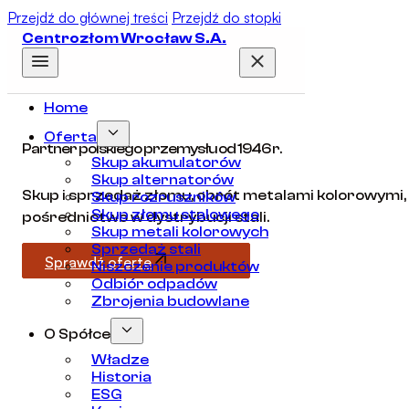
Przejdź do głównej treści
Przejdź do stopki
Centrozłom Wrocław S.A.
Home
Oferta
Partner polskiego przemysłu od 1946 r.
Skup akumulatorów
Skup alternatorów
Skup i sprzedaż złomu, obrót metalami kolorowymi,
Skup rozruszników
Skup złomu stalowego
pośrednictwo w dystrybucji stali.
Skup metali kolorowych
Sprzedaż stali
Sprawdź ofertę
Niszczenie produktów
Odbiór odpadów
Zbrojenia budowlane
O Spółce
Władze
Historia
ESG