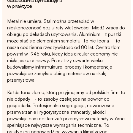
Gospodarka cyrkulacyjna
w praktyce
Metal nie umiera. Stal można przetapiać w
nieskończoność bez utraty właściwości. Miedź wraca do
obiegu po dekadach użytkowania. Aluminium z puszki
może stać się elementem samolotu. To nie teoria – to
nasza codzienna rzeczywistość od 80 lat. Centrozłom
powstał w 1946 roku, kiedy idea circular economy nie
miała jeszcze nazwy. Przez trzy czwarte wieku
budowaliśmy infrastrukturę, procesy i kompetencje
pozwalające zamykać obieg materiałów na skalę
przemysłową.
Każda tona złomu, którą przyjmujemy od polskich firm, to
nie odpady - to zasoby czekające na powrót do
gospodarki. Profesjonalna segregacja, nowoczesne
przetwarzanie i rygorystyczne standardy jakości
pozwalają nam dostarczać przemysłowi materiały wtórne
spełniające najwyższe wymagania techniczne. To
praktyczna odpowiedź na wyzwania klimatyczne: