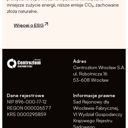
mniejsze zużycie energii, niższe emisje CO₂, zachowane
złoża naturalne.
Więcej o ESG
Adres
Centrozłom Wrocław S.A.
ul. Robotnicza 16
53-608 Wrocław
Dane rejestrowe
Informacje prawne
NIP 896-000-17-12
Sąd Rejonowy dla
REGON 000026577
Wrocławia-Fabrycznej,
KRS 0000295859
VI Wydział Gospodarczy
Krajowego Rejestru
Sądowego,