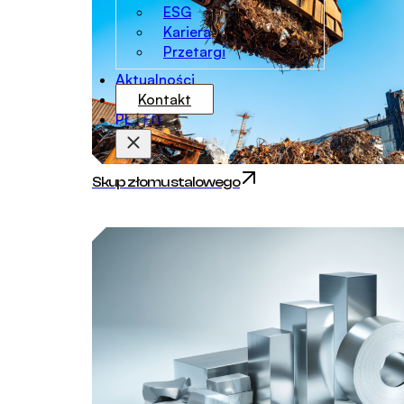
ESG
Kariera
Przetargi
Aktualności
Kontakt
PL
|
EN
Skup złomu stalowego