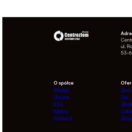
Adre
Cent
ul. R
53-6
O spółce
Ofer
Władze
Złom
Historia
Stal
ESG
Meta
Kariera
Odpa
Przetargi
Zbroj