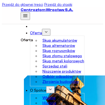
Przejdź do głównej treści
Przejdź do stopki
Centrozłom Wrocław S.A.
Oferta
Skup akumulatorów
Oferta
Skup alternatorów
Skup rozruszników
Skup złomu stalowego
Skup metali kolorowych
Sprzedaż stali
Niszczenie produktów
Odbiór odpadów
Zbrojenia budowlane
O Spółce
Władze
Historia