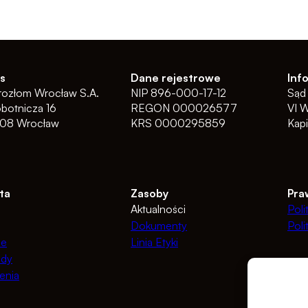
s
Dane rejestrowe
Inf
rozłom Wrocław S.A.
NIP 896-000-17-12
Sąd
obotnicza 16
REGON 000026577
VI 
08 Wrocław
KRS 0000295859
Kap
ta
Zasoby
Pra
Aktualności
Poli
Dokumenty
Poli
le
Linia Etyki
dy
enia