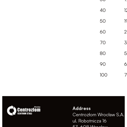
40
1
50
1
60
2
70
3
80
5
90
6
100
7
Address
Centrozłom Wrocław S.A.
ul. Robotnicza 16
53-608 Wrocław