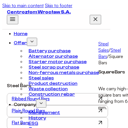
Skip to main content
Skip to footer
Centrozłom Wrocław S.A.
Home
Offer
Steel
Sales
/
Steel
Battery purchase
Bars
/
Square
Alternator purchase
Starter motor purchase
Bars
Steel scrap purchase
Square Bars
Non-ferrous metals purchase
Steel sales
Product destruction
Steel Bars
We carry high-
Waste collection
Construction rebar
square bars wi
Ribbed Round Bars
ranging from 6
Company
mm.
Plain Round Bars
Management
History
Flat Bars
ESG