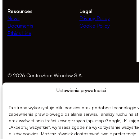
Resources
Legal
News
Privacy Policy
Documents
Cookie Policy
Ethics Line
© 2026 Centrozłom Wrocław S.A.
Ustawienia prywatności
Ta strona wykorzystuje pliki cookies oraz podobne technologie 
zapewnienia prawidłowego działania serwisu, analizy ruchu na st
oraz wyświetlania treści zewnętrznych (np. map Google). Klikając
„Akceptuj wszystkie”, wyrażasz zgodę na wykorzystanie wszystki
plików cookies. Możesz również dostosować swoje preferencje 