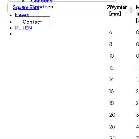
Careers
Wymiar
M
Square Bars
Tenders
[mm]
1
News
[
Contact
PL
|
EN
6
0
8
0
10
0
12
1
14
1
16
2
18
2
20
3
25
4
30
7