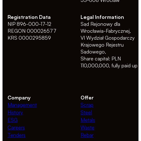
Registration Data
Legal Information
NIP 896-000-17-12
Sąd Rejonowy dla
REGON 000026577
Wrocławia-Fabrycznej,
KRS 0000295859
VI Wydział Gospodarczy
Krajowego Rejestru
Sądowego,
Share capital: PLN
110,000,000, fully paid up
Company
Offer
Management
Scrap
History
Steel
ESG
Metals
Careers
Waste
Tenders
Rebar