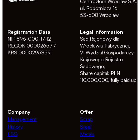
Centrozłom Wrocław S.A.
ul. Robotnicza 16
53-608 Wrocław
Registration Data
Legal Information
NIP 896-000-17-12
Sąd Rejonowy dla
REGON 000026577
Wrocławia-Fabrycznej,
KRS 0000295859
VI Wydział Gospodarczy
Krajowego Rejestru
Sądowego,
Share capital: PLN
110,000,000, fully paid up
Company
Offer
Management
Scrap
History
Steel
ESG
Metals