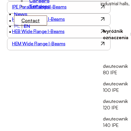
Careers
industrial hall
IPE Parallel Flange I-Beams
Tenders
News
HEA Wide Flange I-Beams
Contact
PL
|
EN
wyróżnik
HEB Wide Flange I-Beams
oznaczenia
HEM Wide Flange I-Beams
wyróżnik
oznaczenia
dwuteownik
80 IPE
dwuteownik
100 IPE
dwuteownik
120 IPE
dwuteownik
140 IPE