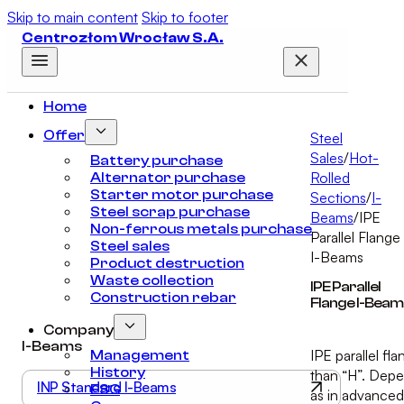
Skip to main content
Skip to footer
Centrozłom Wrocław S.A.
Home
Offer
Steel
Sales
/
Hot-
Battery purchase
Rolled
Alternator purchase
Starter motor purchase
Sections
/
I-
Steel scrap purchase
Beams
/
IPE
Non-ferrous metals purchase
Parallel Flange
Steel sales
I-Beams
Product destruction
Waste collection
IPE Parallel
Construction rebar
Flange I-Beam
Company
I-Beams
IPE parallel fl
Management
History
than “H”. Depe
INP Standard I-Beams
ESG
as in advanced