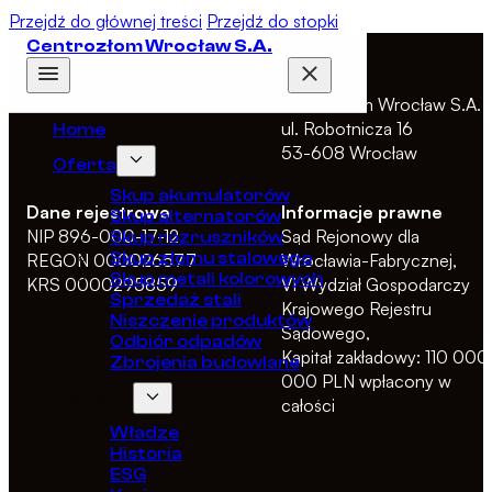
Przejdź do głównej treści
Przejdź do stopki
Centrozłom Wrocław S.A.
Adres
Centrozłom Wrocław S.A.
ul. Robotnicza 16
Home
53-608 Wrocław
Oferta
Skup akumulatorów
Dane rejestrowe
Informacje prawne
Skup alternatorów
NIP 896-000-17-12
Sąd Rejonowy dla
Skup rozruszników
Skup złomu stalowego
REGON 000026577
Wrocławia-Fabrycznej,
Skup metali kolorowych
KRS 0000295859
VI Wydział Gospodarczy
Sprzedaż stali
Krajowego Rejestru
Niszczenie produktów
Sądowego,
Odbiór odpadów
Kapitał zakładowy: 110 000
Zbrojenia budowlane
000 PLN wpłacony w
O Spółce
całości
Władze
Historia
ESG