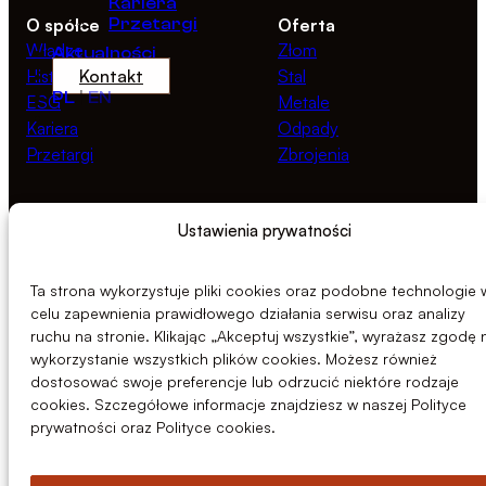
Kariera
O spółce
Przetargi
Oferta
Władze
Złom
Aktualności
Historia
Kontakt
Stal
PL
|
EN
ESG
Metale
Kariera
Odpady
Przetargi
Zbrojenia
Zasoby
Prawne
Ustawienia prywatności
Aktualności
Polityka prywatności
Dokumenty
Polityka cookies
Linia Etyki
Ta strona wykorzystuje pliki cookies oraz podobne technologie 
celu zapewnienia prawidłowego działania serwisu oraz analizy
ruchu na stronie. Klikając „Akceptuj wszystkie”, wyrażasz zgodę 
wykorzystanie wszystkich plików cookies. Możesz również
dostosować swoje preferencje lub odrzucić niektóre rodzaje
cookies. Szczegółowe informacje znajdziesz w naszej Polityce
prywatności oraz Polityce cookies.
© 2026 Centrozłom Wrocław S.A.