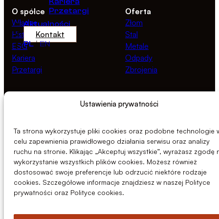
Kariera
O spółce
Przetargi
Oferta
Władze
Złom
Aktualności
Historia
Kontakt
Stal
PL
|
EN
ESG
Metale
Kariera
Odpady
Przetargi
Zbrojenia
Zasoby
Prawne
Ustawienia prywatności
Aktualności
Polityka prywatności
Dokumenty
Polityka cookies
Linia Etyki
Ta strona wykorzystuje pliki cookies oraz podobne technologie 
celu zapewnienia prawidłowego działania serwisu oraz analizy
ruchu na stronie. Klikając „Akceptuj wszystkie”, wyrażasz zgodę 
wykorzystanie wszystkich plików cookies. Możesz również
dostosować swoje preferencje lub odrzucić niektóre rodzaje
cookies. Szczegółowe informacje znajdziesz w naszej Polityce
prywatności oraz Polityce cookies.
© 2026 Centrozłom Wrocław S.A.