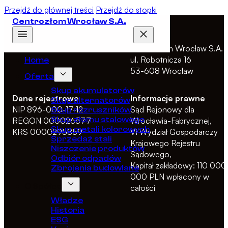
Przejdź do głównej treści
Przejdź do stopki
Centrozłom Wrocław S.A.
Adres
Centrozłom Wrocław S.A.
ul. Robotnicza 16
Home
53-608 Wrocław
Oferta
Skup akumulatorów
Dane rejestrowe
Informacje prawne
Skup alternatorów
NIP 896-000-17-12
Sąd Rejonowy dla
Skup rozruszników
Skup złomu stalowego
REGON 000026577
Wrocławia-Fabrycznej,
Skup metali kolorowych
KRS 0000295859
VI Wydział Gospodarczy
Sprzedaż stali
Krajowego Rejestru
Niszczenie produktów
Sądowego,
Odbiór odpadów
Kapitał zakładowy: 110 000
Zbrojenia budowlane
000 PLN wpłacony w
O Spółce
całości
Władze
Historia
ESG