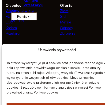
Kariera
O spółce
Przetargi
Oferta
Władze
Złom
Aktualności
Historia
Kontakt
Stal
PL
|
EN
ESG
Metale
Kariera
Odpady
Przetargi
Zbrojenia
Zasoby
Prawne
Ustawienia prywatności
Aktualności
Polityka prywatności
Dokumenty
Polityka cookies
Linia Etyki
Ta strona wykorzystuje pliki cookies oraz podobne technologie 
celu zapewnienia prawidłowego działania serwisu oraz analizy
ruchu na stronie. Klikając „Akceptuj wszystkie”, wyrażasz zgodę 
wykorzystanie wszystkich plików cookies. Możesz również
dostosować swoje preferencje lub odrzucić niektóre rodzaje
cookies. Szczegółowe informacje znajdziesz w naszej Polityce
prywatności oraz Polityce cookies.
© 2026 Centrozłom Wrocław S.A.