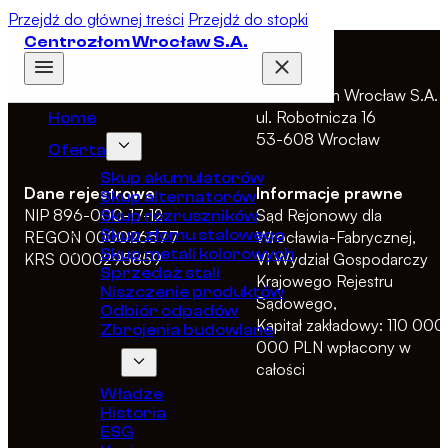
Przejdź do głównej treści
Przejdź do stopki
Centrozłom Wrocław S.A.
Adres
Centrozłom Wrocław S.A.
ul. Robotnicza 16
Home
53-608 Wrocław
Oferta
Skup akumulatorów
Dane rejestrowe
Informacje prawne
Skup alternatorów
NIP 896-000-17-12
Sąd Rejonowy dla
Skup rozruszników
Skup złomu stalowego
REGON 000026577
Wrocławia-Fabrycznej,
Skup metali kolorowych
KRS 0000295859
VI Wydział Gospodarczy
Sprzedaż stali
Krajowego Rejestru
Niszczenie produktów
Sądowego,
Odbiór odpadów
Kapitał zakładowy: 110 000
Zbrojenia budowlane
000 PLN wpłacony w
O Spółce
całości
Władze
Historia
ESG